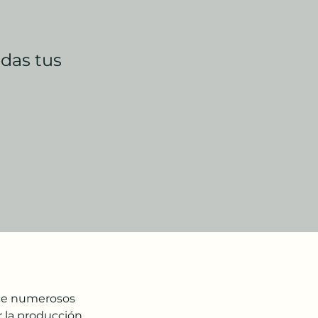
odas tus
ece numerosos 
r la producción 