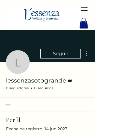
Más acciones
Seguir
lessenzasotogrande
Administrador
lessenzasotogrande
0 seguidores
0 seguidos
Perfil
Fecha de registro: 14 jun 2023